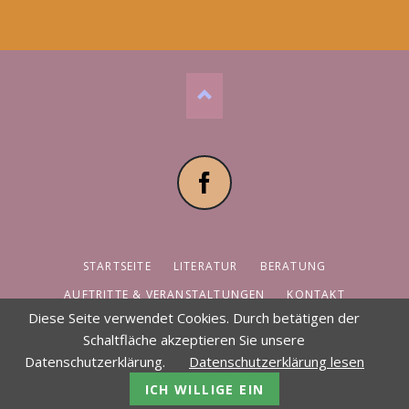
Facebook
NAVIGATION
STARTSEITE
LITERATUR
BERATUNG
ÜBERSPRINGEN
AUFTRITTE & VERANSTALTUNGEN
KONTAKT
Diese Seite verwendet Cookies. Durch betätigen der
DATENSCHUTZ / IMPRESSUM
SPENDEN
Schaltfläche akzeptieren Sie unsere
Datenschutzerklärung.
Datenschutzerklärung lesen
© Copyright 2026 Bernard Jakoby
ICH WILLIGE EIN